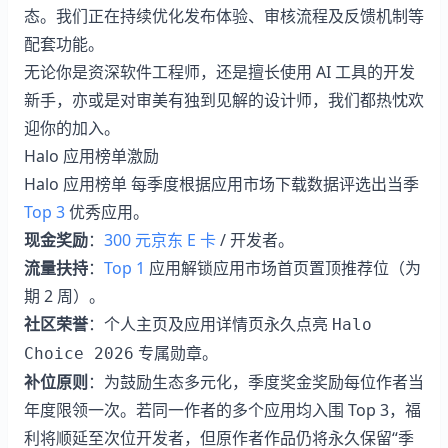
态。我们正在持续优化发布体验、审核流程及反馈机制等
配套功能。
无论你是资深软件工程师，还是擅长使用 AI 工具的开发
新手，亦或是对审美有独到见解的设计师，我们都热忱欢
迎你的加入。
Halo 应用榜单激励
Halo 应用榜单
每季度根据应用市场下载数据评选出当季
Top 3
优秀应用。
现金奖励
：
300 元京东 E 卡
/ 开发者。
流量扶持
：
Top 1
应用解锁应用市场首页置顶推荐位（为
期 2 周）。
社区荣誉
：个人主页及应用详情页永久点亮
Halo
专属勋章。
Choice 2026
补位原则
：为鼓励生态多元化，季度奖金奖励每位作者当
年度限领一次。若同一作者的多个应用均入围 Top 3，福
利将顺延至次位开发者，但原作者作品仍将永久保留“季