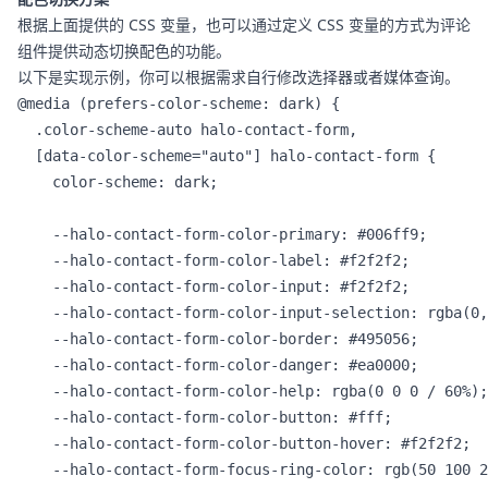
根据上面提供的 CSS 变量，也可以通过定义 CSS 变量的方式为评论
组件提供动态切换配色的功能。
以下是实现示例，你可以根据需求自行修改选择器或者媒体查询。
@media (prefers-color-scheme: dark) {

  .color-scheme-auto halo-contact-form,

  [data-color-scheme="auto"] halo-contact-form {

    color-scheme: dark;

    --halo-contact-form-color-primary: #006ff9;

    --halo-contact-form-color-label: #f2f2f2;

    --halo-contact-form-color-input: #f2f2f2;

    --halo-contact-form-color-input-selection: rgba(0,
    --halo-contact-form-color-border: #495056;

    --halo-contact-form-color-danger: #ea0000;

    --halo-contact-form-color-help: rgba(0 0 0 / 60%);

    --halo-contact-form-color-button: #fff;

    --halo-contact-form-color-button-hover: #f2f2f2;

    --halo-contact-form-focus-ring-color: rgb(50 100 2