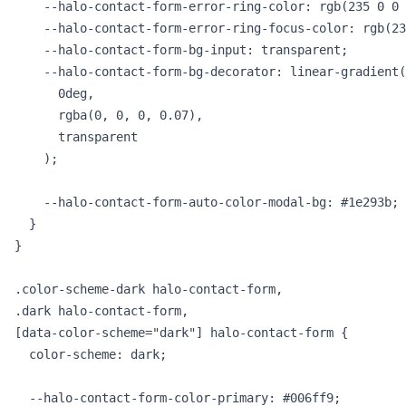
    --halo-contact-form-error-ring-color: rgb(235 0 0 
    --halo-contact-form-error-ring-focus-color: rgb(23
    --halo-contact-form-bg-input: transparent;

    --halo-contact-form-bg-decorator: linear-gradient(

      0deg,

      rgba(0, 0, 0, 0.07),

      transparent

    );

    --halo-contact-form-auto-color-modal-bg: #1e293b;

  }

}

.color-scheme-dark halo-contact-form,

.dark halo-contact-form,

[data-color-scheme="dark"] halo-contact-form {

  color-scheme: dark;

  --halo-contact-form-color-primary: #006ff9;
