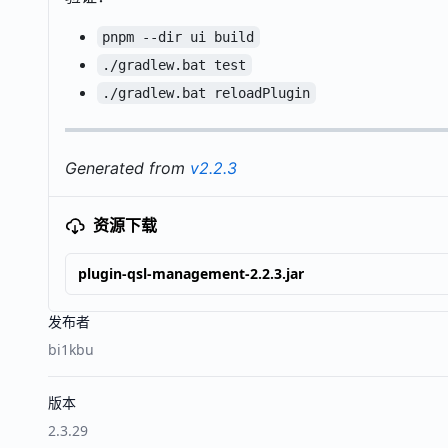
pnpm --dir ui build
./gradlew.bat test
./gradlew.bat reloadPlugin
Generated from
v2.2.3
资源下载
plugin-qsl-management-2.2.3.jar
发布者
bi1kbu
版本
2.3.29