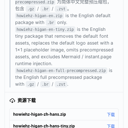
为简体中文完整预压缩包，
precompressed.zip
包含
/
/
。
.gz
.br
.zst
is the English default
howiehz-higan-en.zip
package with
only.
.br
is the English
howiehz-higan-en-tiny.zip
tiny package that removes the default font
assets, replaces the default logo asset with a
1x1 placeholder image, omits precompressed
assets, and excludes Mermaid / instant.page
runtime injection.
is
howiehz-higan-en-full-precompressed.zip
the English full precompressed package
with
/
/
.
.gz
.br
.zst
资源下载
howiehz-higan-zh-hans.zip
下载
howiehz-higan-zh-hans-tiny.zip
下载