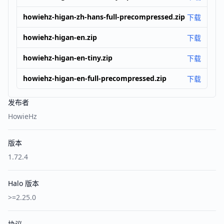
howiehz-higan-zh-hans-full-precompressed.zip
下载
howiehz-higan-en.zip
下载
howiehz-higan-en-tiny.zip
下载
howiehz-higan-en-full-precompressed.zip
下载
发布者
HowieHz
版本
1.72.4
Halo 版本
>=2.25.0
协议