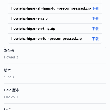
howiehz-higan-zh-hans-full-precompressed.zip
下载
howiehz-higan-en.zip
下载
howiehz-higan-en-tiny.zip
下载
howiehz-higan-en-full-precompressed.zip
下载
发布者
HowieHz
版本
1.72.3
Halo 版本
>=2.25.0
协议