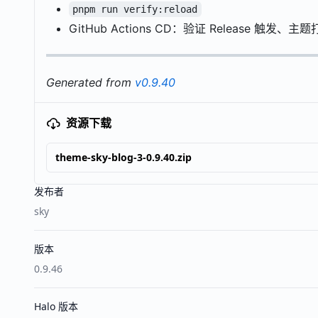
pnpm run verify:reload
GitHub Actions CD：验证 Release 触发、
Generated from
v0.9.40
资源下载
theme-sky-blog-3-0.9.40.zip
发布者
sky
版本
0.9.46
Halo 版本