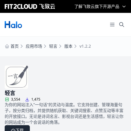
了解飞致云旗下开源产品
首页
应用市场
轻言
版本
v1.2.2
轻言
3,554
1,475
为你的网站注入“一句话”的灵动与温度。它支持创建、管理海量句
子，按分类归档，并提供随机获取、关键词搜索、点赞互动等丰富
的开放接口。无论是诗词名言、影视台词还是生活感悟，轻言让你
的网站成为一个会说话的角落。
下载