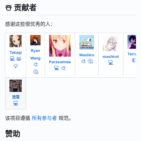
☃️ 贡献者
感谢这些很优秀的人：
Ryan
Takagi
Terryli
Mashiro
mashirot
💻
📖
Wang
💵
🎨
🤔
Parasomnia
💻
🎨
💡
💻
🎨
🤔
流萤
💻
该项目遵循
所有参与者
规范。
赞助