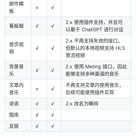
邮件模
×
√
板
2.x 使用插件支持，并且可
看板娘
√
√
以基于 ChatGPT 进行对话
2.x 不再支持失效的接口，
首页视
√
√
但默认的本地视频支持 HLS
频
等流视频
背景音
2.x 使用 Meting 接口，因此
√
√
乐
能够支持多种渠道的音乐
文章内
不再支持文章内使用音乐，
×
√
音乐
后续可能使用插件实现
说说
√
√
2.x 改名为瞬间
图库
√
√
友链
√
√