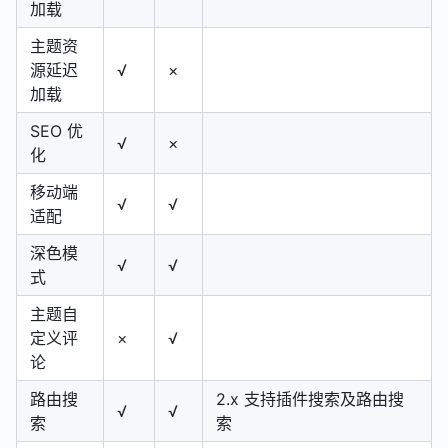
加载
主题资
源延迟
√
×
加载
SEO 优
√
×
化
移动端
√
√
适配
深色模
√
√
式
主题自
定义评
×
√
论
路由搜
2.x 支持插件搜索及路由搜
√
√
索
索