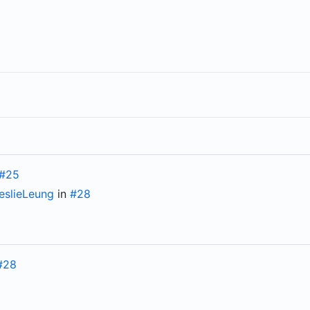
#25
slieLeung
in
#28
#28