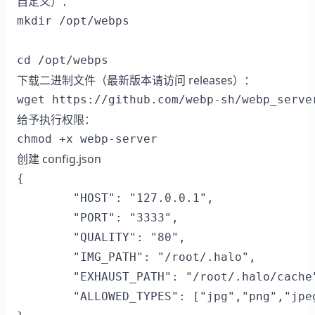
自定义）：
mkdir /opt/webps

cd /opt/webps
下载二进制文件（最新版本请访问
releases
）：
wget https://github.com/webp-sh/webp_serve
给予执行权限：
chmod +x webp-server
创建 config.json
{

        "HOST": "127.0.0.1",

        "PORT": "3333",

        "QUALITY": "80",

        "IMG_PATH": "/root/.halo",

        "EXHAUST_PATH": "/root/.halo/cache"
        "ALLOWED_TYPES": ["jpg","png","jpeg