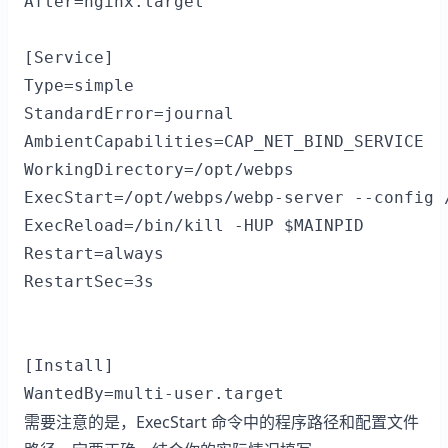
After=nginx.target

[Service]

Type=simple

StandardError=journal

AmbientCapabilities=CAP_NET_BIND_SERVICE

WorkingDirectory=/opt/webps

ExecStart=/opt/webps/webp-server --config /
ExecReload=/bin/kill -HUP $MAINPID

Restart=always

RestartSec=3s

[Install]

WantedBy=multi-user.target
需要注意的是，ExecStart 命令中的程序路径和配置文件