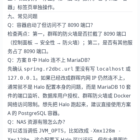
器」标签页单独操作。
九、常见问题
Q：容器启动了但访问不了 8090 端口？
检查两点：第一，群晖的防火墙是否拦截了 8090 端口
（控制面板 → 安全性 → 防火墙）；第二，是否有其他服
务占了 8090 端口。
Q：方案 B 中 Halo 连不上 MariaDB？
先确认
里没有写
或
spring.r2dbc.url
localhost
。如果已经改成群晖内网 IP 仍然连不上，
127.0.0.1
通常就不是 Halo 配置本身的问题，而是 MariaDB 10 套
件的端口监听、数据库用户授权、群晖防火墙或 Docker
网络访问限制。想先把 Halo 跑起来，建议直接使用方案
A 的 PostgreSQL 容器。
Q：NAS 资源有限怎么办？
可以适当调低
，比如改成
JVM_OPTS
-Xmx128m -
。这个配置下 Halo 可以运行，但在大量图片
Xms128m