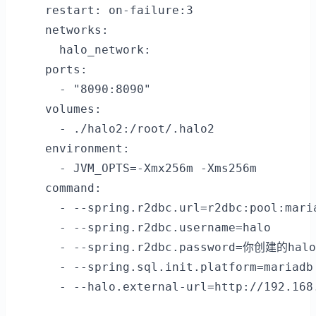
    restart: on-failure:3

    networks:

      halo_network:

    ports:

      - "8090:8090"

    volumes:

      - ./halo2:/root/.halo2

    environment:

      - JVM_OPTS=-Xmx256m -Xms256m

    command:

      - --spring.r2dbc.url=r2dbc:pool:mari
      - --spring.r2dbc.username=halo

      - --spring.r2dbc.password=你创建的hal
      - --spring.sql.init.platform=mariadb

      - --halo.external-url=http://192.168.