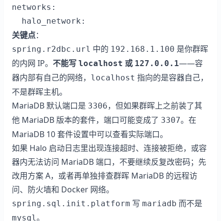
networks:

关键点
：
中的
是你群晖
spring.r2dbc.url
192.168.1.100
的内网 IP。
不能写
或
——容
localhost
127.0.0.1
器内部有自己的网络，
指向的是容器自己，
localhost
不是群晖主机。
MariaDB 默认端口是
，但如果群晖上之前装了其
3306
他 MariaDB 版本的套件，端口可能变成了
。在
3307
MariaDB 10 套件设置中可以查看实际端口。
如果 Halo 启动日志里出现连接超时、连接被拒绝，或容
器内无法访问 MariaDB 端口，不要继续反复改密码；先
改用方案 A，或者再单独排查群晖 MariaDB 的远程访
问、防火墙和 Docker 网络。
写
而不是
spring.sql.init.platform
mariadb
。
mysql