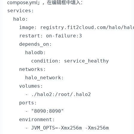
compose.yml」，在编辑框中填入：
services:

  halo:

    image: registry.fit2cloud.com/halo/halo
    restart: on-failure:3

    depends_on:

      halodb:

        condition: service_healthy

    networks:

      halo_network:

    volumes:

      - ./halo2:/root/.halo2

    ports:

      - "8090:8090"

    environment:

      - JVM_OPTS=-Xmx256m -Xms256m
